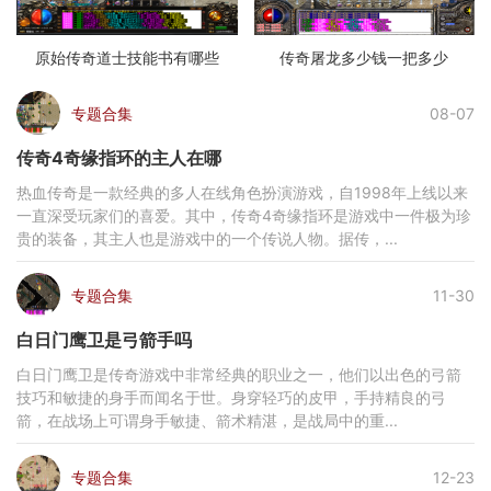
原始传奇道士技能书有哪些
传奇屠龙多少钱一把多少
专题合集
08-07
传奇4奇缘指环的主人在哪
热血传奇是一款经典的多人在线角色扮演游戏，自1998年上线以来
一直深受玩家们的喜爱。其中，传奇4奇缘指环是游戏中一件极为珍
贵的装备，其主人也是游戏中的一个传说人物。据传，...
专题合集
11-30
白日门鹰卫是弓箭手吗
白日门鹰卫是传奇游戏中非常经典的职业之一，他们以出色的弓箭
技巧和敏捷的身手而闻名于世。身穿轻巧的皮甲，手持精良的弓
箭，在战场上可谓身手敏捷、箭术精湛，是战局中的重...
专题合集
12-23