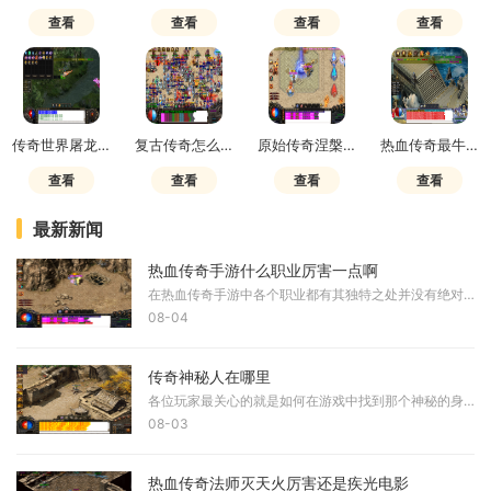
查看
查看
查看
查看
传奇世界屠龙什么属性厉害一点啊
复古传奇怎么锻造武器的技能
原始传奇涅槃怪物怎么打的
热血传奇最牛极品装备
查看
查看
查看
查看
最新新闻
热血传奇手游什么职业厉害一点啊
在热血传奇手游中各个职业都有其独特之处并没有绝对的强弱之分关键在于玩家如何根据自身喜好和游戏需求做出选择游戏中提供多种职业选择常见的基本职业包括战士法师和道士不同
08-04
传奇神秘人在哪里
各位玩家最关心的就是如何在游戏中找到那个神秘的身影。宝贝们可以在游戏中的特定地图里寻找线索，比如祖玛寺庙、赤月地图这些热门打宝地点，往往藏着不少秘密。在这些地方转
08-03
热血传奇法师灭天火厉害还是疾光电影