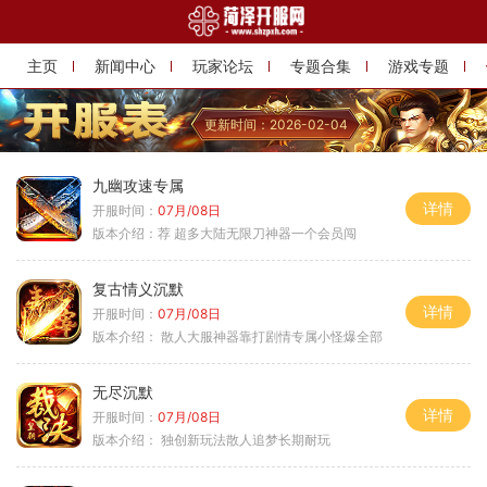
主页
新闻中心
玩家论坛
专题合集
游戏专题
更新时间：2026-02-04
九幽攻速专属
详情
开服时间：
07月/08日
版本介绍：
荐 超多大陆无限刀神器一个会员闯
复古情义沉默
详情
开服时间：
07月/08日
版本介绍：
散人大服神器靠打剧情专属小怪爆全部
无尽沉默
详情
开服时间：
07月/08日
版本介绍：
独创新玩法散人追梦长期耐玩