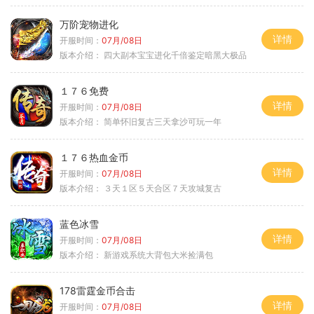
万阶宠物进化
详情
开服时间：
07月/08日
版本介绍：
四大副本宝宝进化千倍鉴定暗黑大极品
１７６免费
详情
开服时间：
07月/08日
版本介绍：
简单怀旧复古三天拿沙可玩一年
１７６热血金币
详情
开服时间：
07月/08日
版本介绍：
３天１区５天合区７天攻城复古
蓝色冰雪
详情
开服时间：
07月/08日
版本介绍：
新游戏系统大背包大米捡满包
178雷霆金币合击
详情
开服时间：
07月/08日