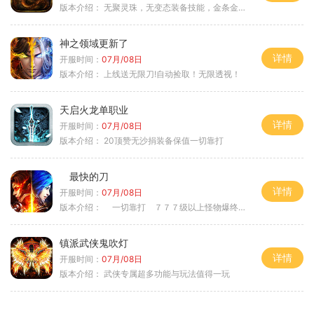
版本介绍：
无聚灵珠，无变态装备技能，金条金刚石保底
神之领域更新了
详情
开服时间：
07月/08日
版本介绍：
上线送无限刀!自动捡取！无限透视！
天启火龙单职业
详情
开服时间：
07月/08日
版本介绍：
20顶赞无沙捐装备保值一切靠打
最快的刀
详情
开服时间：
07月/08日
版本介绍：
一切靠打 ７７７级以上怪物爆终极
镇派武侠鬼吹灯
详情
开服时间：
07月/08日
版本介绍：
武侠专属超多功能与玩法值得一玩