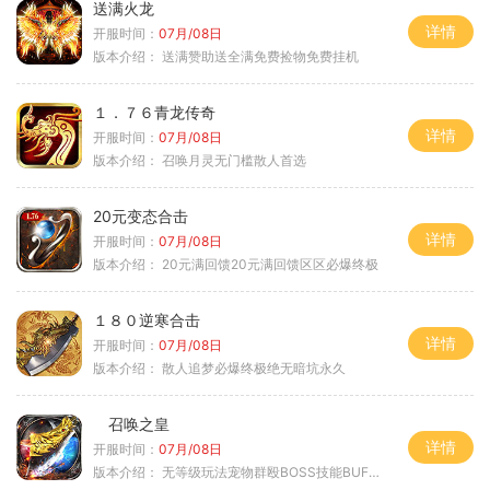
送满火龙
详情
开服时间：
07月/08日
版本介绍：
送满赞助送全满免费捡物免费挂机
１．７６青龙传奇
详情
开服时间：
07月/08日
版本介绍：
召唤月灵无门槛散人首选
20元变态合击
详情
开服时间：
07月/08日
版本介绍：
20元满回馈20元满回馈区区必爆终极
１８０逆寒合击
详情
开服时间：
07月/08日
版本介绍：
散人追梦必爆终极绝无暗坑永久
召唤之皇
详情
开服时间：
07月/08日
版本介绍：
无等级玩法宠物群殴BOSS技能BUFF铭文B