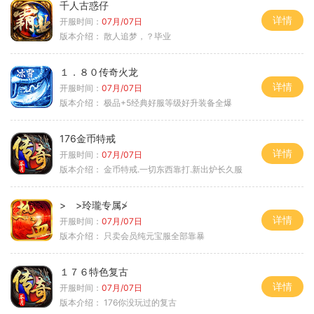
千人古惑仔
详情
开服时间：
07月/07日
版本介绍：
散人追梦，？毕业
１．８０传奇火龙
详情
开服时间：
07月/07日
版本介绍：
极品+5经典好服等级好升装备全爆
176金币特戒
详情
开服时间：
07月/07日
版本介绍：
金币特戒.一切东西靠打.新出炉长久服
> >玲瓏专属≯
详情
开服时间：
07月/07日
版本介绍：
只卖会员纯元宝服全部靠暴
１７６特色复古
详情
开服时间：
07月/07日
版本介绍：
176你没玩过的复古