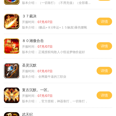
版本介绍：
（一切靠打）（不用充值）（全部看脸）
３７裁决
详情
开服时间：
07月/07日
版本介绍：
(极品+８)(幸运+１５触发)暴伤腰靴
８０湘傲合击
详情
开服时间：
07月/07日
版本介绍：
正规授权纯散人小怪追梦物价超好
圣灵沉默
详情
开服时间：
07月/07日
版本介绍：
全网最牛逼的三职业
复古沉默。一区。
详情
开服时间：
07月/07日
版本介绍：
，官方授权，神器靠打，一切靠打，
武天纪