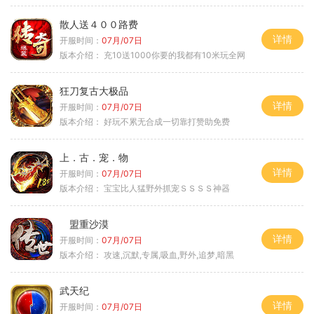
散人送４００路费
详情
开服时间：
07月/07日
版本介绍：
充10送1000你要的我都有10米玩全网
狂刀复古大极品
详情
开服时间：
07月/07日
版本介绍：
好玩不累无合成一切靠打赞助免费
上．古．宠．物
详情
开服时间：
07月/07日
版本介绍：
宝宝比人猛野外抓宠ＳＳＳＳ神器
盟重沙漠
详情
开服时间：
07月/07日
版本介绍：
攻速,沉默,专属,吸血,野外,追梦,暗黑
武天纪
详情
开服时间：
07月/07日