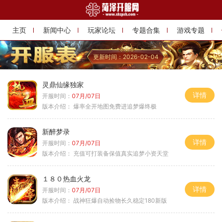
主页
新闻中心
玩家论坛
专题合集
游戏专题
更新时间：2026-02-04
灵鼎仙缘独家
详情
开服时间：
07月/07日
版本介绍：
爆率全开地图免费进追梦爆终极
新醉梦录
详情
开服时间：
07月/07日
版本介绍：
充值可打装备保值真实追梦小资天堂
１８０热血火龙
详情
开服时间：
07月/07日
版本介绍：
战神狂爆自动捡物长久稳定180新版