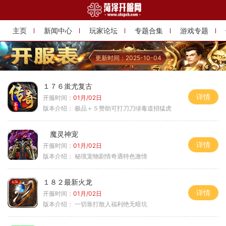
主页
新闻中心
玩家论坛
专题合集
游戏专题
更新时间：2025-10-04
１７６蚩尤复古
详情
开服时间：
01月/02日
版本介绍：
极品＋５赞助可打刀刀绿毒道招猛虎
魔灵神宠
详情
开服时间：
01月/02日
版本介绍：
秘境宠物剧情奇遇特色激情
１８２最新火龙
详情
开服时间：
01月/02日
版本介绍：
一切靠打散人福利绝无暗坑