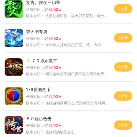
复古。微变三职业
详情
开服时间：
01月/02日
版本介绍：
法师技能切割，战士刀刀切割，道士宠物秒怪
擎天图专属
详情
开服时间：
01月/02日
版本介绍：
专为散人打造疯狂打宝,一怪一专属
１.７０原始复古
详情
开服时间：
01月/02日
版本介绍：
回味当年坚守的日夜不变的情怀免费绿色
176爱国金币
详情
开服时间：
01月/02日
版本介绍：
挂机自动高爆良心.无隐藏无坑有时间就是
８０妲己合击
详情
开服时间：
01月/02日
版本介绍：
最好玩的极品合击