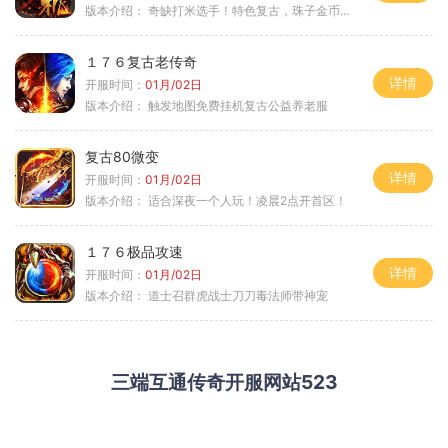
版本介绍：
奇缺打米选手！特色复古，珠子金币释放珠子
１７６复古老传奇
详情
开服时间：
01月/02日
版本介绍：
触发地图免费挂机复古公益养老服
复古80微变
详情
开服时间：
01月/02日
版本介绍：
适合深夜一个人玩！凌晨2点开首区！
１７６极品攻速
详情
开服时间：
01月/02日
版本介绍：
道士召群虎战士刀刀毒法师带神宠
三端互通传奇开服网站523