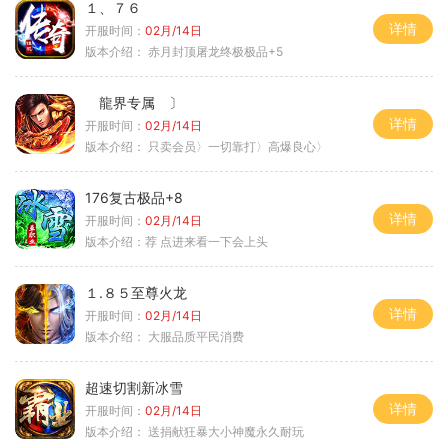
１、７６
详情
开服时间：
02月/14日
版本介绍：
赤月封顶屠龙终极极品+5
龍界专属 〕
详情
开服时间：
02月/14日
版本介绍：
只卖会员〉一切靠打〉高爆良心〉
176复古极品+8
详情
开服时间：
02月/14日
版本介绍：
荐 点进来看一下会上头
１.８５至尊火龙
详情
开服时间：
02月/14日
版本介绍：
大服品质平民消费
超速切割新冰雪
详情
开服时间：
02月/14日
版本介绍：
送捐献狂暴大小神魔永久耐玩