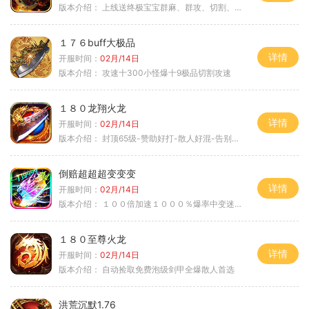
版本介绍：
上线送终极宝宝群麻、群攻、切割、吸血
１７６buff大极品
详情
开服时间：
02月/14日
版本介绍：
攻速十300小怪爆十9极品切割攻速
１８０龙翔火龙
详情
开服时间：
02月/14日
版本介绍：
封顶65级-赞助好打-散人好混-告别坑服
倒赔超超超变变变
详情
开服时间：
02月/14日
版本介绍：
１００倍加速１０００％爆率中变迷失单职
１８０至尊火龙
详情
开服时间：
02月/14日
版本介绍：
自动捡取免费泡级剑甲全爆散人首选
洪荒沉默1.76