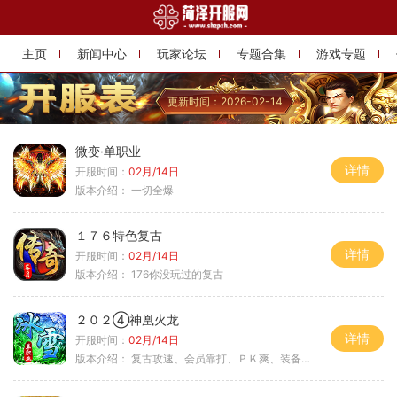
主页
新闻中心
玩家论坛
专题合集
游戏专题
更新时间：2026-02-14
微变·单职业
详情
开服时间：
02月/14日
版本介绍：
一切全爆
１７６特色复古
详情
开服时间：
02月/14日
版本介绍：
176你没玩过的复古
２０２④神凰火龙
详情
开服时间：
02月/14日
版本介绍：
复古攻速、会员靠打、ＰＫ爽、装备全爆