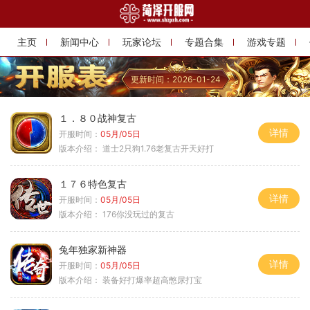
主页
新闻中心
玩家论坛
专题合集
游戏专题
更新时间：2026-01-24
１．８０战神复古
详情
开服时间：
05月/05日
版本介绍：
道士2只狗1.76老复古开天好打
１７６特色复古
详情
开服时间：
05月/05日
版本介绍：
176你没玩过的复古
兔年独家新神器
详情
开服时间：
05月/05日
版本介绍：
装备好打爆率超高憋尿打宝