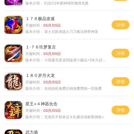
版本介绍：
纪念03年那种情怀激情无限
１７６极品攻速
详情
开服时间：
05月/05日
版本介绍：
道士召群虎战士刀刀毒法师带神宠
１·７６玖梦复古
详情
开服时间：
05月/05日
版本介绍：
小怪爆充直道招猛虎小极品+5长久好玩
１８０岁月火龙
详情
开服时间：
05月/05日
版本介绍：
自动挂机免费沙捐免费赞助一切免费
星王+４神器合击
详情
开服时间：
05月/05日
版本介绍：
无老区不秒杀运９乱爆自动捡取徊收+
武力盾