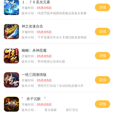
１．７６圣光元素
详情
开服时间：
05月/05日
版本介绍：
纯货币版本独家铸星极品装备全靠爆
神之攻速合击
详情
开服时间：
05月/05日
版本介绍：
千件首爆百件永久专属沉默道盾神器
幽幽〕杀神恶魔
详情
开服时间：
05月/05日
版本介绍：
野外憋尿让你杀红眼
一统三国激情版
详情
开服时间：
05月/05日
版本介绍：
赞助可打自动？自动挂机必爆大米
“ 赤子沉默 ”
详情
开服时间：
05月/05日
版本介绍：
· 复古独家 靠打无坑 ·