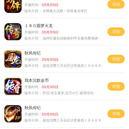
详情
开服时间：
05月/05日
版本介绍：
全网最火沉默一切装备全靠打
１８０圆梦火龙
详情
开服时间：
05月/05日
版本介绍：
战神狂爆自动捡物剑甲全爆免费满级-
秋风传纪
详情
开服时间：
05月/05日
版本介绍：
超低消费三天合区沙奖最高１８８８８
我本沉默金币
详情
开服时间：
05月/05日
版本介绍：
怀旧.绿玉屠龙.诅咒の亡.破馆珍剑
秋风传纪
详情
开服时间：
05月/05日
版本介绍：
超低消费三天合区沙奖最高１８８８８